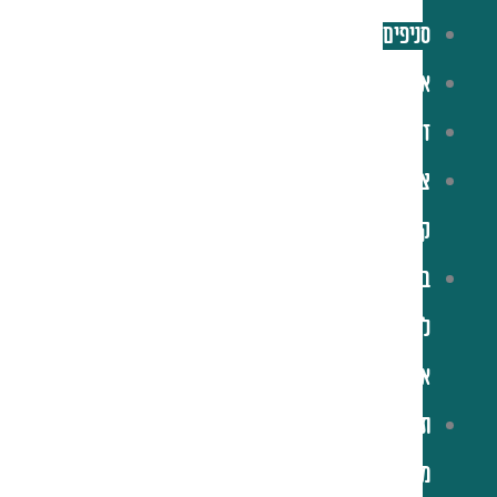
סניפים
אירועים
זכיינות
צרו
קשר
בואו
לעבוד
איתנו
תקנון
מועדון