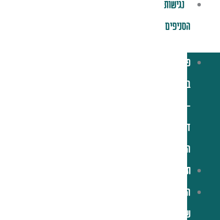
נגישות
הסניפים
פלאפל
בריבוע
–
דף
הבית
תפריט
הסיפור
שלנו