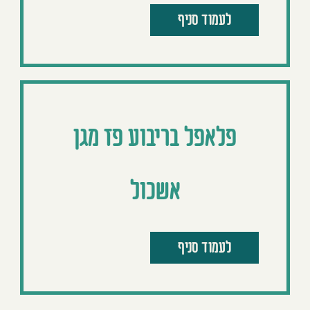
לעמוד סניף
פלאפל בריבוע פז מגן
אשכול
לעמוד סניף