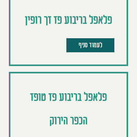
פלאפל בריבוע פז זך רופין
לעמוד סניף
פלאפל בריבוע פז טופז
הכפר הירוק