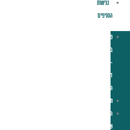
נגישות
הסניפים
פלאפל
בריבוע
–
דף
הבית
תפריט
הסיפור
שלנו