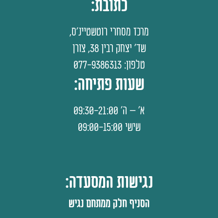
כתובת:
מרכז מסחרי רוטשטיינ'ס,
שד' יצחק רבין 38, צורן
טלפון: 077-9386313
שעות פתיחה:
א' – ה' 09:30-21:00
שישי 09:00-15:00
נגישות המסעדה:
הסניף חלק ממתחם נגיש​