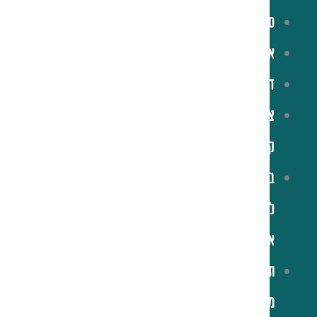
סניפים
אירועים
זכיינות
צרו
קשר
בואו
לעבוד
איתנו
תקנון
מועדון