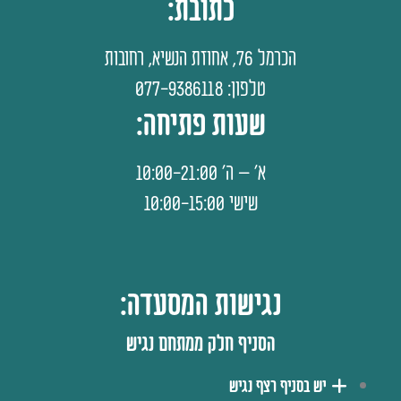
כתובת:
הכרמל 76, אחוזת הנשיא, רחובות
טלפון: 077-9386118
שעות פתיחה:
א' – ה' 10:00-21:00
שישי 10:00-15:00
נגישות המסעדה:
הסניף חלק ממתחם נגיש​
יש בסניף רצף נגיש