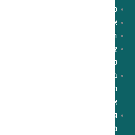
סניפים
אירועים
זכיינות
צרו
קשר
בואו
לעבוד
איתנו
תקנון
מועדון