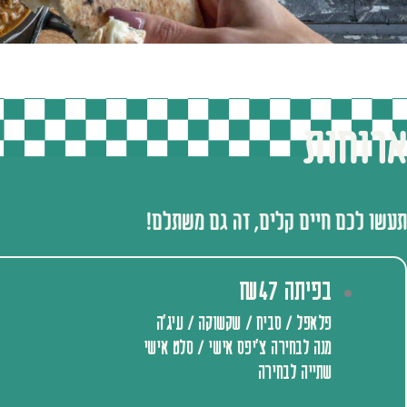
ארוחות
תעשו לכם חיים קלים, זה גם משתלם!
בפיתה ₪47
פלאפל / סביח / שקשוקה / עיג׳ה
מנה לבחירה צ׳יפס אישי / סלט אישי
שתייה לבחירה