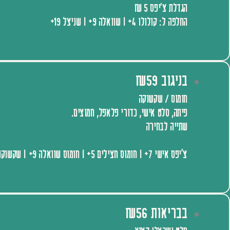
הגדלת צ׳יפס 5 ₪
החלפה ל: קולולו 4+ | שוואלה 9+ | שניצל 19+
בניגוב ₪59
חומוס / שקשוקה
פיתה, סלט אישי, כדורי פלאפל, חמוצים.
שתייה לבחירה
צ'יפס אישי 7+ | חומוס חצילים 5+ | חומוס שוואלה 9+ | שקשוקה חצילים 5+
בבריאות ₪56